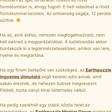
formátumban is, ahogy fogom. E heti videómat a rövid
formátummal kezdem. Az emberiség sagája, 12 percbe
sűrítve.
Ha az, amit átélsz, nehezen megfogalmazható, nem
kell sietned a magyarázatokkal. A tudatosodás akkor
bontakozik ki a legtermészetesebben, amikor van tere,
nyelve és megtartása.
Ha egy finom belépőre van szükséged, az
Earthpuzzle
ingyenes útmutató
segít keretet adni annak, amit
sokan éreznek, de nehezen tudnak megnevezni.
Földelt, tiszta irányt kínál túlterhelés nélkül.
Ha pedig szeretnél egy stabil, közös teret az
integrációhoz, az
Earthpuzzle Mentor Group
pontosan