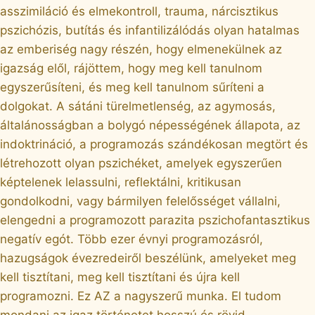
asszimiláció és elmekontroll, trauma, nárcisztikus
pszichózis, butítás és infantilizálódás olyan hatalmas
az emberiség nagy részén, hogy elmenekülnek az
igazság elől, rájöttem, hogy meg kell tanulnom
egyszerűsíteni, és meg kell tanulnom sűríteni a
dolgokat. A sátáni türelmetlenség, az agymosás,
általánosságban a bolygó népességének állapota, az
indoktrináció, a programozás szándékosan megtört és
létrehozott olyan pszichéket, amelyek egyszerűen
képtelenek lelassulni, reflektálni, kritikusan
gondolkodni, vagy bármilyen felelősséget vállalni,
elengedni a programozott parazita pszichofantasztikus
negatív egót. Több ezer évnyi programozásról,
hazugságok évezredeiről beszélünk, amelyeket meg
kell tisztítani, meg kell tisztítani és újra kell
programozni. Ez AZ a nagyszerű munka. El tudom
mondani az igaz történetet hosszú és rövid