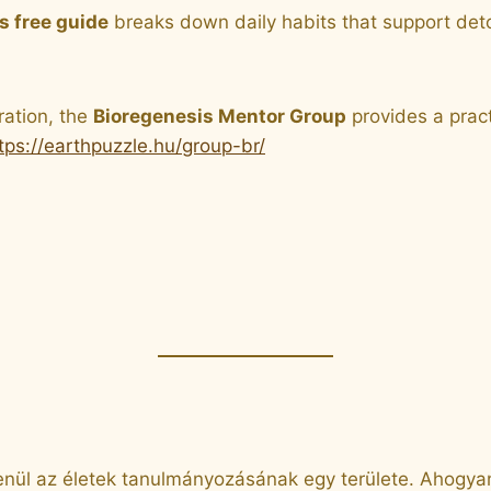
s free guide
breaks down daily habits that support deto
ration, the
Bioregenesis Mentor Group
provides a pract
tps://earthpuzzle.hu/group-br/
enül az életek tanulmányozásának egy területe. Ahogya