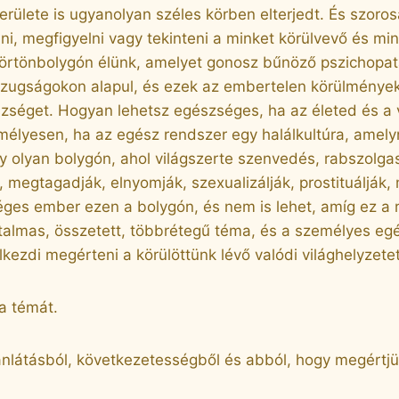
erülete is ugyanolyan széles körben elterjedt. És szoro
i, megfigyelni vagy tekinteni a minket körülvevő és min
 börtönbolygón élünk, amelyet gonosz bűnöző pszichopat
zugságokon alapul, és ezek az embertelen körülmények
gészséget. Hogyan lehetsz egészséges, ha az életed és 
yesen, ha az egész rendszer egy halálkultúra, amelyne
lyan bolygón, ahol világszerte szenvedés, rabszolgaság
, megtagadják, elnyomják, szexualizálják, prostituálják
ges ember ezen a bolygón, és nem is lehet, amíg ez a 
hatalmas, összetett, többrétegű téma, és a személyes 
lkezdi megérteni a körülöttünk lévő valódi világhelyzete
a témát.
sztánlátásból, következetességből és abból, hogy megért