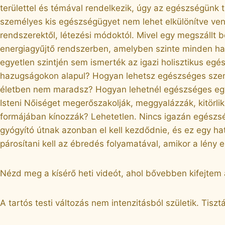
területtel és témával rendelkezik, úgy az egészségünk t
személyes kis egészségügyet nem lehet elkülönítve venn
rendszerektől, létezési módoktól. Mivel egy megszállt
energiagyűjtő rendszerben, amelyben szinte minden ha
egyetlen szintjén sem ismerték az igazi holisztikus e
hazugságokon alapul? Hogyan lehetsz egészséges személ
életben nem maradsz? Hogyan lehetnél egészséges egy o
Isteni Nőiséget megerőszakolják, meggyalázzák, kitörlik
formájában kínozzák? Lehetetlen. Nincs igazán egészsé
gyógyító útnak azonban el kell kezdődnie, és ez egy 
párosítani kell az ébredés folyamatával, amikor a lény e
Nézd meg a kísérő heti videót, ahol bővebben kifejtem 
A tartós testi változás nem intenzitásból születik. Ti