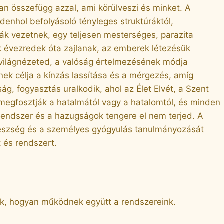
san összefügg azzal, ami körülveszi és minket. A
denhol befolyásoló tényleges struktúráktól,
ák vezetnek, egy teljesen mesterséges, parazita
 évezredek óta zajlanak, az emberek létezésük
a világnézeted, a valóság értelmezésének módja
k célja a kínzás lassítása és a mérgezés, amíg
, fogyasztás uralkodik, ahol az Élet Elvét, a Szent
, megfosztják a hatalmától vagy a hatalomtól, és minden
rendszer és a hazugságok tengere el nem terjed. A
egészség és a személyes gyógyulás tanulmányozását
t és rendszert.
jük, hogyan működnek együtt a rendszereink.