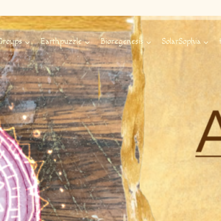
Groups
Earthpuzzle
Bioregenesis
SolarSophia