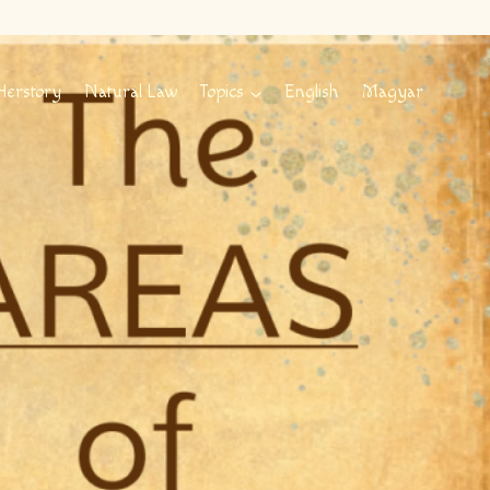
Herstory
Natural Law
Topics
English
Magyar